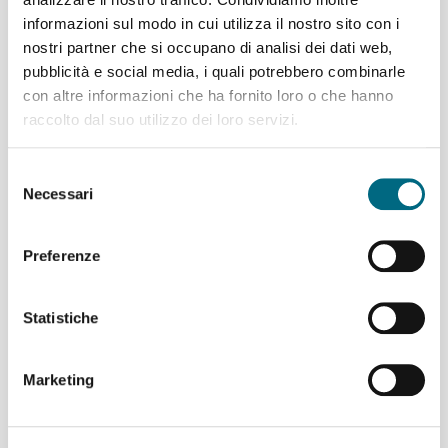
Linea 856
Varese Ligure - Maissana - Tavarone - Missano
informazioni sul modo in cui utilizza il nostro sito con i
Orario
nostri partner che si occupano di analisi dei dati web,
Linea
9
33
Varese Ligure - Cerro - Valletti - Codivara
pubblicità e social media, i quali potrebbero combinarle
Orario
con altre informazioni che ha fornito loro o che hanno
Codivara
raccolto dal suo utilizzo dei loro servizi.
Linea
933
Varese Ligure - Cerro - Valletti - Codivara
Orario
Selezione
Comuneglia
Necessari
del
Linea
933
Varese Ligure - Cerro - Valletti - Codivara
consenso
Orario
Preferenze
Ghiggeri
Linea
933
Varese Ligure - Cerro - Valletti - Codivara
Orario
Statistiche
Ossegna
Linea 856
Varese Ligure - Maissana - Tavarone - Missano
Marketing
Orario
S. Pietro Vara
Linea 750
Sestri Levante FS - Castiglione Ch. - Torza -