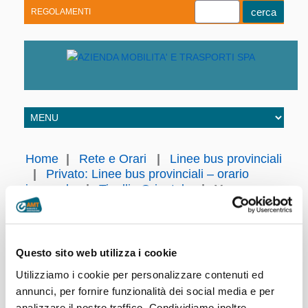
REGOLAMENTI
Youtube
Linkedin
Telegram
Facebook
Home
|
Rete e Orari
|
Linee bus provinciali
|
Privato: Linee bus provinciali – orario
invernale
|
Tigullio Orientale
|
Varese
Ligure
Varese Ligure
Questo sito web utilizza i cookie
Linea 750
Sestri Levante FS - Castiglione Ch. - Torza -
S.Pietro Vara - Varese Ligure
Utilizziamo i cookie per personalizzare contenuti ed
Orario in vigore fino al 28 settembre 2025
annunci, per fornire funzionalità dei social media e per
Orario in vigore dal 29 settembre 2025
analizzare il nostro traffico. Condividiamo inoltre