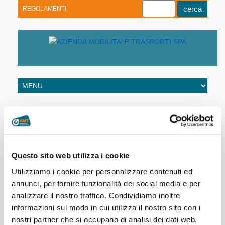
REGOLAMENTI
Youtube
Linkedin
Telegram
Facebook
Home
|
Rete e Orari
|
Corsie riservate
|
Visualizzazione fotogrammi
Il proprietario del mezzo al quale è stata elevata la
Questo sito web utilizza i cookie
sanzione per transito su corsie riservate con l’ausilio di
Utilizziamo i cookie per personalizzare contenuti ed
sistemi di rilevamento automatizzati (telecamere), può
annunci, per fornire funzionalità dei social media e per
richiedere ad AMT la
visualizzazione del
analizzare il nostro traffico. Condividiamo inoltre
fotogramma,
inviando all’indirizzo mail
informazioni sul modo in cui utilizza il nostro sito con i
fotogrammi@amt.genova.it
copia dei seguenti documenti:
nostri partner che si occupano di analisi dei dati web,