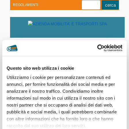
REGOLAMENTI
Youtube
Linkedin
Telegram
Facebook
Home
|
Società trasparente
|
Personale
|
Questo sito web utilizza i cookie
Lettere e determina compensi (archivio)
Utilizziamo i cookie per personalizzare contenuti ed
annunci, per fornire funzionalità dei social media e per
Gian Luca Ballero Dalla Dea
analizzare il nostro traffico. Condividiamo inoltre
informazioni sul modo in cui utilizza il nostro sito con i
2021-2023
Alberto Repetto
nostri partner che si occupano di analisi dei dati web,
pubblicità e social media, i quali potrebbero combinarle
2022-2025
Bruno Saracco
con altre informazioni che ha fornito loro o che hanno
raccolto dal suo utilizzo dei loro servizi.
2021-2023