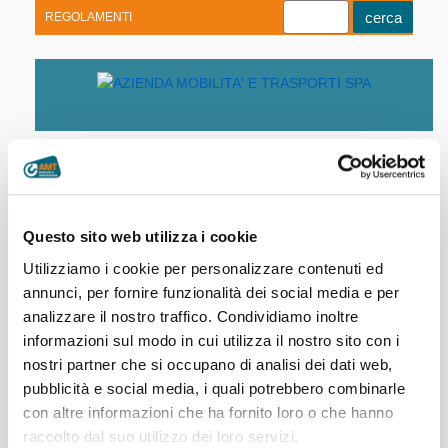
REGOLAMENTI
Youtube
Linkedin
Telegram
Facebook
Home
|
Società trasparente
|
Personale
|
Questo sito web utilizza i cookie
Archivio
Utilizziamo i cookie per personalizzare contenuti ed
annunci, per fornire funzionalità dei social media e per
Anno 2025
analizzare il nostro traffico. Condividiamo inoltre
informazioni sul modo in cui utilizza il nostro sito con i
Anno 2024
nostri partner che si occupano di analisi dei dati web,
Atto di
Retribuzione
pubblicità e social media, i quali potrebbero combinarle
nomina e
Curriculum
Anno 2023
fissa +
Atto di
durata
vitae
Retribuzione
con altre informazioni che ha fornito loro o che hanno
Retribuzione
Retribuzione
nomina e
Curriculum
dell'
europeo
variabile
raccolto dal suo utilizzo dei loro servizi.
Anno 2022
fissa +
di altri beni /