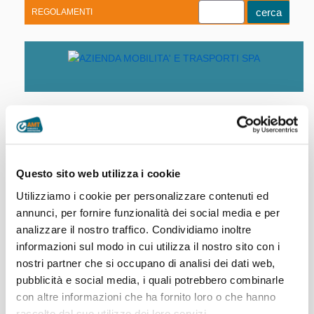
REGOLAMENTI
Youtube
Linkedin
Telegram
Facebook
Home
|
Società trasparente
|
Pagamenti
Questo sito web utilizza i cookie
dell’amministrazione
|
Archivio Indicatore
di tempestività dei pagamenti
Utilizziamo i cookie per personalizzare contenuti ed
annunci, per fornire funzionalità dei social media e per
analizzare il nostro traffico. Condividiamo inoltre
informazioni sul modo in cui utilizza il nostro sito con i
2025
nostri partner che si occupano di analisi dei dati web,
pubblicità e social media, i quali potrebbero combinarle
dal 2020 al 2024
1°
2°
3°
4
2025
con altre informazioni che ha fornito loro o che hanno
TRIMESTRE
TRIMESTRE
TRIMESTRE
TRIME
Archivio dal 2020 al 2024
raccolto dal suo utilizzo dei loro servizi.