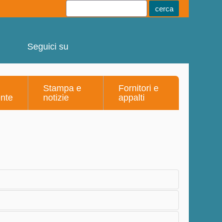
Youtube
Linkedin
Telegram
Facebook
Seguici su
Stampa e
Fornitori e
ente
notizie
appalti