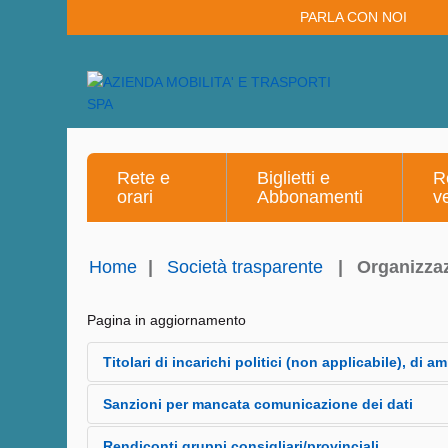
PARLA CON NOI
Rete e
Biglietti e
R
orari
Abbonamenti
v
Home
|
Società trasparente
|
Organizza
Pagina in aggiornamento
Titolari di incarichi politici (non applicabile), di 
Sanzioni per mancata comunicazione dei dati
Presidente del Consiglio di Amministrazione
Federico Berruti anno 2026
Alla società non è stata comminata alcuna sanzione p
Rendiconti gruppi consigliari/provinciali