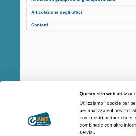
Impo
Non applicabile
Articolazione degli uffici
Atto di
Compensi di
Curriculum
viag
nomina e
qualsiasi natura
vitae
serv
Mission
Contatti
durata dell'
connessi
europeo ex
mission
Organigramma AMT
incarico ex
all'assunzione
art. 14, c.1,
con 
Le comunicazioni inviate a questi indirizzi e-mail sarann
Organigramma Sicurezza
art. 14, c.1,
della carica ex
lett. b) e c.
pubblic
lett. a) e c. 1-
Organigramma Privacy
Art. 14, c. 1, lett.
Centralino telefono 010 5582414
1-bis d.lgs.
14, c.1,
bis d.lgs. n.
c), co. 1 bis d.lgs.
Organigramma Ambiente
Servizio Clienti
n. 33/2013
d.lg
33/2013
n. 33/2013
Documento di sintesi delle macro compete
Mail:
amt.spa@amt.genova.it
33/
Articolazione interna
PEC:
amt.spa@pec.amt.genova.it
Come da
delibera
Assemblea
Annuo lordo €
del 28 agosto
45.500,00 come
Questo sito web utilizza i
2025, fino
da delibera
Copyright © AMT Azienda Mobilità e Trasporti S.p.A.
approvazione
Assemblea del 28
Utilizziamo i cookie per pe
Sede legale: via Montaldo 2, 16137 Genova
bilancio
agosto 2025
per analizzare il nostro tra
Codice fiscale, P.IVA e n° iscrizione Registro Imprese di Genova 
esercizio
con i nostri partner che si
Capitale sociale € 29.521.464,00 i.v.
2027
combinarle con altre inform
Archivio dati Federico Berruti
amt.spa@pec.amt.genova.it
-
amt.spa@amt.genova.it
servizi.