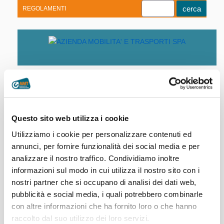
REGOLAMENTI
Youtube
Linkedin
Telegram
Facebook
Home
|
Società trasparente
|
Enti
Questo sito web utilizza i cookie
controllati
Utilizziamo i cookie per personalizzare contenuti ed
annunci, per fornire funzionalità dei social media e per
Enti pubblici vigilati
analizzare il nostro traffico. Condividiamo inoltre
informazioni sul modo in cui utilizza il nostro sito con i
Non applicabile
Società partecipate
nostri partner che si occupano di analisi dei dati web,
pubblicità e social media, i quali potrebbero combinarle
Partecipazioni 2025
Provvedimenti
con altre informazioni che ha fornito loro o che hanno
Partecipazioni 2024
raccolto dal suo utilizzo dei loro servizi.
Dal 2022 al 2025:
Enti di diritto privato controllati
Partecipazioni 2023