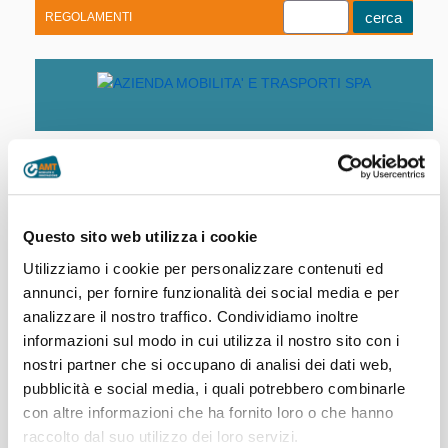
REGOLAMENTI
Youtube
Linkedin
Telegram
Facebook
Home
|
Società trasparente
|
Controlli e
Questo sito web utilizza i cookie
rilievi sull’amministrazione
Utilizziamo i cookie per personalizzare contenuti ed
annunci, per fornire funzionalità dei social media e per
analizzare il nostro traffico. Condividiamo inoltre
Organismi indipendenti di valutazione o struttura
informazioni sul modo in cui utilizza il nostro sito con i
analoga (ODV AMT - OIV)
nostri partner che si occupano di analisi dei dati web,
pubblicità e social media, i quali potrebbero combinarle
OIV Griglia di monitoraggio al 30-07-
Organi di revisione amministrativa e contabile
con altre informazioni che ha fornito loro o che hanno
2026_ricevuta Anac
pubblicata il 30/07/2026
raccolto dal suo utilizzo dei loro servizi.
Bilanci
Corte dei Conti
OIV Griglia di monitoraggio al 30-07-2026