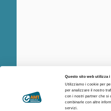
canoni affitto al 2020
Questo sito web utilizza i
Copyright © AMT Azienda Mobilità e Trasporti S.p.A.
Utilizziamo i cookie per pe
Sede legale: via Montaldo 2, 16137 Genova
per analizzare il nostro tra
Codice fiscale, P.IVA e n° iscrizione Registro Imprese di Genova 
con i nostri partner che si
Capitale sociale € 29.521.464,00 i.v.
combinarle con altre inform
amt.spa@pec.amt.genova.it
-
amt.spa@amt.genova.it
servizi.