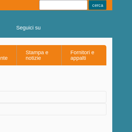
Youtube
Linkedin
Telegram
Facebook
Seguici su
Stampa e
Fornitori e
ente
notizie
appalti