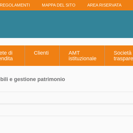
REGOLAMENTI
MAPPA DEL SITO
AREA RISERVATA
ete di
Clienti
AMT
Società
endita
istituzionale
traspar
ili e gestione patrimonio
ne - in gestione e relativi dati catastali