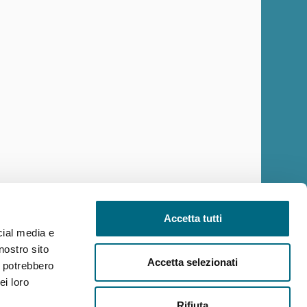
Accetta tutti
ilità
Reclami
Policy privacy AMT
Note Legali
Siti Tematici
cial media e
nostro sito
Accetta selezionati
i potrebbero
ei loro
Rifiuta