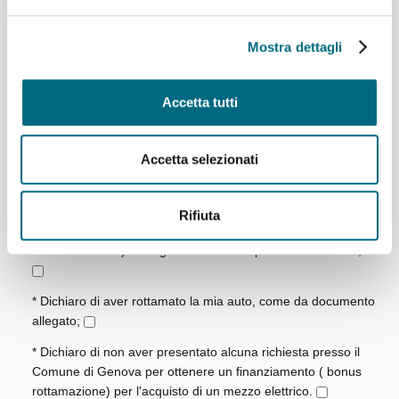
provvedimento emanato sulla base di dichiarazioni non
veritiere, ai sensi dell'art. 75 del D.P.R. 445/2000;
Mostra dettagli
* Dichiaro che, io e i componenti del mio nucleo familiare (
coloro che oggi sono nella stato di famiglia) - come da
Accetta tutti
elenco allegati- non acquisteremo per i prossimi 5 anni un
nuovo mezzo in sostituzione; in caso contrario dovrò
informare tempestivamente AMT inviando una pec a
Accetta selezionati
amt.genova@pec.amt.genova.it oppure una raccomandata
con ricevuta di ritorno;
* Autorizzo fin d'ora AMT nelle sedi competenti a verificare la
Rifiuta
veridicità di quanto dichiarato (per tutti i componenti del
nucleo familiare) e allego liberatorie da presentare al PRA;
* Dichiaro di aver rottamato la mia auto, come da documento
allegato;
* Dichiaro di non aver presentato alcuna richiesta presso il
Comune di Genova per ottenere un finanziamento ( bonus
rottamazione) per l'acquisto di un mezzo elettrico.