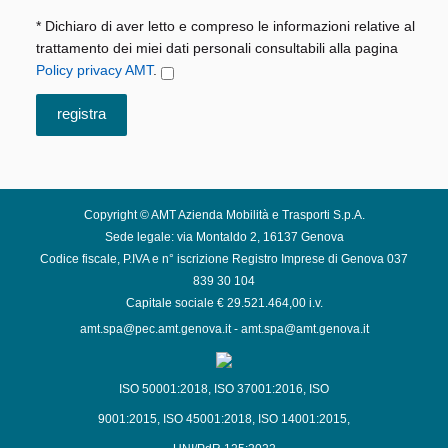
* Dichiaro di aver letto e compreso le informazioni relative al
trattamento dei miei dati personali consultabili alla pagina
Policy privacy AMT
.
Copyright © AMT Azienda Mobilità e Trasporti S.p.A.
Sede legale: via Montaldo 2, 16137 Genova
Codice fiscale, P.IVA e n° iscrizione Registro Imprese di Genova 037
839 30 104
Capitale sociale € 29.521.464,00 i.v.
amt.spa@pec.amt.genova.it
-
amt.spa@amt.genova.it
ISO 50001:2018
,
ISO 37001:2016
,
ISO
9001:2015
,
ISO 45001:2018
,
ISO 14001:2015
,