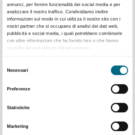
documento
annunci, per fornire funzionalità dei social media e per
d'identità e del
analizzare il nostro traffico. Condividiamo inoltre
mio codice fiscale
informazioni sul modo in cui utilizza il nostro sito con i
e
nostri partner che si occupano di analisi dei dati web,
dei componenti
pubblicità e social media, i quali potrebbero combinarle
del mio nucleo
famigliare
con altre informazioni che ha fornito loro o che hanno
raccolto dal suo utilizzo dei loro servizi.
* Certificato di
avvenuta
rottamazione
Selezione
Necessari
*
del
Autocertificazione
consenso
mia e dei
Preferenze
componenti del
mio nucleo
famigliare
Statistiche
* Sono consapevole delle sanzioni penali previste dall’art. 76
del D.P.R. 445/2000 in caso di rilascio di dichiarazioni
mendaci, di formazione o utilizzo di atti falsi, comportanti la
Marketing
decadenza dai benefici eventualmente conseguenti al