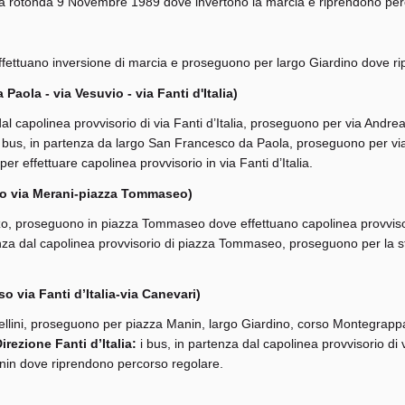
la rotonda 9 Novembre 1989 dove invertono la marcia e riprendono per
, effettuano inversione di marcia e proseguono per largo Giardino dove 
Paola - via Vesuvio - via Fanti d'Italia)
dal capolinea provvisorio di via Fanti d’Italia, proseguono per via Andr
 bus, in partenza da largo San Francesco da Paola, proseguono per via 
r effettuare capolinea provvisorio in via Fanti d’Italia.
rso via Merani-piazza Tommaseo)
ozzo, proseguono in piazza Tommaseo dove effettuano capolinea provviso
enza dal capolinea provvisorio di piazza Tommaseo, proseguono per la s
o via Fanti d’Italia-via Canevari)
rmellini, proseguono per piazza Manin, largo Giardino, corso Montegrapp
irezione Fanti d’Italia:
i bus, in partenza dal capolinea provvisorio di
nin dove riprendono percorso regolare.