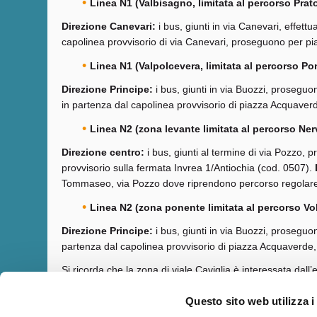
Linea N1 (Valbisagno, limitata al percorso Prat
Direzione Canevari:
i bus, giunti in via Canevari, effet
capolinea provvisorio di via Canevari, proseguono per pi
Linea N1 (Valpolcevera, limitata al percorso P
Direzione Principe:
i bus, giunti in via Buozzi, prosegu
in partenza dal capolinea provvisorio di piazza Acquaver
Linea N2 (zona levante limitata al percorso Ne
Direzione centro:
i bus, giunti al termine di via Pozzo
provvisorio sulla fermata Invrea 1/Antiochia (cod. 0507).
Tommaseo, via Pozzo dove riprendono percorso regolar
Linea N2 (zona ponente limitata al percorso Vol
Direzione Principe:
i bus, giunti in via Buozzi, prosegu
partenza dal capolinea provvisorio di piazza Acquaverde
Si ricorda che la zona di viale Caviglia è interessata dall’
piastra di Marassi (compresa tra via Angeli del Fango e v
Questo sito web utilizza i