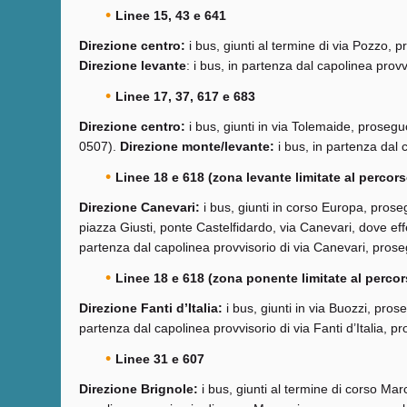
Linee 15, 43 e 641
Direzione centro:
i bus, giunti al termine di via Pozzo
Direzione levante
: i bus, in partenza dal capolinea pr
Linee 17, 37, 617 e 683
Direzione centro:
i bus, giunti in via Tolemaide, prosegu
0507).
Direzione monte/levante:
i bus, in partenza dal 
Linee 18 e 618 (zona levante limitate al perco
Direzione Canevari:
i bus, giunti in corso Europa, proseg
piazza Giusti, ponte Castelfidardo, via Canevari, dove e
partenza dal capolinea provvisorio di via Canevari, pros
Linee 18 e 618 (zona ponente limitate al percor
Direzione Fanti d’Italia:
i bus, giunti in via Buozzi, pro
partenza dal capolinea provvisorio di via Fanti d’Italia,
Linee 31 e 607
Direzione Brignole:
i bus, giunti al termine di corso Ma