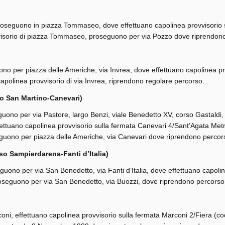
, proseguono in piazza Tommaseo, dove effettuano capolinea provvisori
ovvisorio di piazza Tommaseo, proseguono per via Pozzo dove riprendon
ono per piazza delle Americhe, via Invrea, dove effettuano capolinea pro
capolinea provvisorio di via Invrea, riprendono regolare percorso.
rso San Martino-Canevari)
uono per via Pastore, largo Benzi, viale Benedetto XV, corso Gastaldi, vi
ffettuano capolinea provvisorio sulla fermata Canevari 4/Sant’Agata Met
eguono per piazza delle Americhe, via Canevari dove riprendono percor
so Sampierdarena-Fanti d’Italia)
seguono per via San Benedetto, via Fanti d’Italia, dove effettuano capoli
 proseguono per via San Benedetto, via Buozzi, dove riprendono percorso
rconi, effettuano capolinea provvisorio sulla fermata Marconi 2/Fiera (c