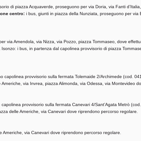
orio di piazza Acquaverde, proseguono per via Doria, via Fanti d’Italia, 
ione centro:
i bus, giunti in piazza della Nunziata, proseguono per via
ano per via Amendola, via Nizza, via Pozzo, piazza Tommaseo, dove effett
Isonzo: i bus, in partenza dal capolinea provvisorio di piazza Tommas
uano capolinea provvisorio sulla fermata Tolemaide 2/Archimede (cod. 04
le Americhe, via Invrea, piazza Alimonda, via Odessa, via Montevideo d
ano capolinea provvisorio sulla fermata Canevari 4/Sant’Agata Metrò (cod
azza delle Americhe, via Canevari dove riprendono percorso regolare.
lle Americhe, via Canevari dove riprendono percorso regolare.