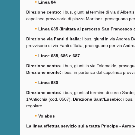
Linea 84
Direzione centro:
i bus, giunti al termine di via d’Albert
capolinea provvisorio di piazza Martinez, proseguono per
Linea 635 (limitata al percorso San Francesco da
Direzione via Fanti d’Italia:
i bus, giunti in via Andrea Do
provvisorio di via Fanti d’Italia, proseguono per via And
Linee 685, 686 e 687
Direzione centro:
i bus, giunti in via Tolemaide, proseg
Direzione monte:
i bus, in partenza dal capolinea provv
Linea 680
Direzione centro:
i bus, giunti al termine di corso Sard
1/Antiochia (cod. 0507).
Direzione Sant’Eusebio
: i bus
regolare.
Volabus
La linea effettua servizio sulla tratta Principe - Aerop