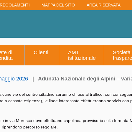
REGOLAMENTI
MAPPA DEL SITO
AREA RISERVATA
ete di
Clienti
AMT
Società
endita
istituzionale
traspar
 maggio 2026
|
Adunata Nazionale degli Alpini – var
 alcune vie del centro cittadino saranno chiuse al traffico, con conseguen
 a cessate esigenze), le linee interessate effettueranno servizio con 
ono in via Moresco dove effettuano capolinea provvisorio sulla fermata
, riprendono percorso regolare.