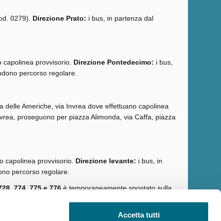
cod. 0279).
Direzione Prato:
i bus, in partenza dal
o capolinea provvisorio.
Direzione Pontedecimo:
i bus,
endono percorso regolare.
a delle Americhe, via Invrea dove effettuano capolinea
Invrea, proseguono per piazza Alimonda, via Caffa, piazza
no capolinea provvisorio.
Direzione levante:
i bus, in
ono percorso regolare.
728, 774, 775 e 776
è temporaneamente spostato sulla
Accetta tutti