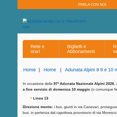
PARLA CON NOI
Rete e
Biglietti e
R
orari
Abbonamenti
v
Home
|
Home
|
Adunata Alpini 8 9 e 10
In occasione della
97ª Adunata Nazionale Alpini 2026
,
a fine servizio di domenica 10 maggio
(o comunque fino
Linea 13
Direzione monte:
i bus, giunti in via Canevari, prosegu
bus, in partenza dal capolinea provvisorio di via Moresco