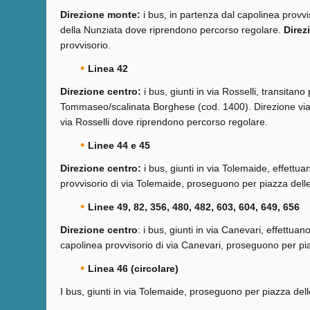
Direzione monte:
i bus, in partenza dal capolinea provvis
della Nunziata dove riprendono percorso regolare.
Direz
provvisorio.
Linea 42
Direzione centro:
i bus, giunti in via Rosselli, transit
Tommaseo/scalinata Borghese (cod. 1400). Direzione via 
via Rosselli dove riprendono percorso regolare.
Linee 44 e 45
Direzione centro:
i bus, giunti in via Tolemaide, effett
provvisorio di via Tolemaide, proseguono per piazza del
Linee 49, 82, 356, 480, 482, 603, 604, 649, 656
Direzione centro
: i bus, giunti in via Canevari, effettu
capolinea provvisorio di via Canevari, proseguono per pi
Linea 46 (circolare)
I bus, giunti in via Tolemaide, proseguono per piazza de