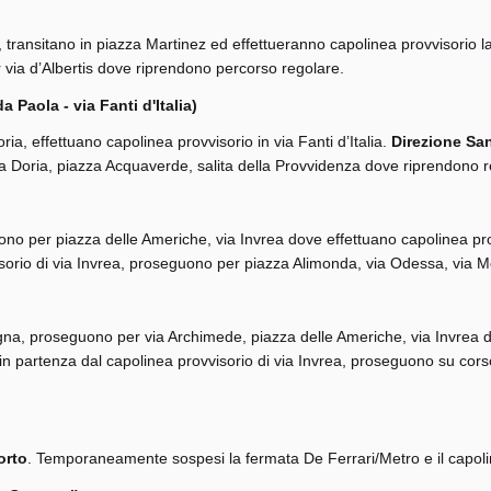
is, transitano in piazza Martinez ed effettueranno capolinea provvisorio 
 via d’Albertis dove riprendono percorso regolare.
 Paola - via Fanti d'Italia)
ria, effettuano capolinea provvisorio in via Fanti d’Italia.
Direzione Sa
rea Doria, piazza Acquaverde, salita della Provvidenza dove riprendono 
uono per piazza delle Americhe, via Invrea dove effettuano capolinea pro
isorio di via Invrea, proseguono per piazza Alimonda, via Odessa, via
egna, proseguono per via Archimede, piazza delle Americhe, via Invrea 
, in partenza dal capolinea provvisorio di via Invrea, proseguono su c
orto
. Temporaneamente sospesi la fermata De Ferrari/Metro e il capoli