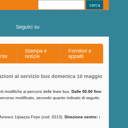
Youtube
Linkedin
Telegram
Facebook
Seguici su
Stampa e
Fornitori e
ente
notizie
appalti
iazioni al servizio bus domenica 10 maggio
ti modifiche ai percorsi delle linee bus.
Dalle 00.00 fino
percorso modificato, secondo quanto indicato di seguito.
 Moresco 1/piazza Firpo (cod. 0213).
Direzione centro:
i