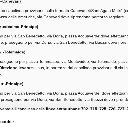
o-Canevari)
tuano capolinea provvisorio sulla fermata Canevari 4/Sant’Agata Metrò (
azza delle Americhe, via Canevari dove riprendono percorso regolare.
ontedecimo-Principe)
ono per via San Benedetto, via Doria, piazza Acquaverde dove effettuan
de, proseguono per via Doria, via San Benedetto, via Buozzi dove ripr
rvi-Tolemaide)
, proseguono per piazza Tommaseo, via Montevideo, via Tolemaide, piazz
Direzione levante:
i bus, in partenza dal capolinea provvisorio di via 
e.
tri-Principe)
ono per via San Benedetto, via Doria, piazza Acquaverde, dove effettua
, proseguono per via Doria, via San Benedetto, via Buozzi dove riprend
evento e il capolinea delle
linee extraurbane 702, 715, 725, 726, 727, 
ia Spensley).
 cookie