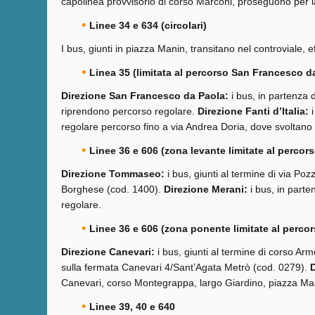
capolinea provvisorio di corso Marconi, proseguono per 
Linee 34 e 634 (circolari)
I bus, giunti in piazza Manin, transitano nel controviale
Linea 35 (limitata al percorso San Francesco da 
Direzione San Francesco da Paola:
i bus, in partenza 
riprendono percorso regolare.
Direzione Fanti d’Italia:
i
regolare percorso fino a via Andrea Doria, dove svoltano pe
Linee 36 e 606 (zona levante limitate al perco
Direzione Tommaseo:
i bus, giunti al termine di via P
Borghese (cod. 1400).
Direzione Merani:
i bus, in part
regolare.
Linee 36 e 606 (zona ponente limitate al percors
Direzione Canevari:
i bus, giunti al termine di corso A
sulla fermata Canevari 4/Sant’Agata Metrò (cod. 0279).
D
Canevari, corso Montegrappa, largo Giardino, piazza Ma
Linee 39, 40 e 640