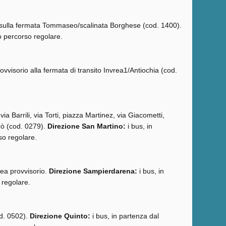
o sulla fermata Tommaseo/scalinata Borghese (cod. 1400).
o percorso regolare.
vvisorio alla fermata di transito Invrea1/Antiochia (cod.
a Barrili, via Torti, piazza Martinez, via Giacometti,
rò (cod. 0279).
Direzione San Martino:
i bus, in
so regolare.
nea provvisorio.
Direzione Sampierdarena:
i bus, in
 regolare.
od. 0502).
Direzione Quinto:
i bus, in partenza dal