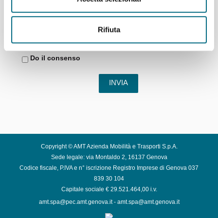
comunicazione aventi contenuti informativi e/o
promozionali in relazione ai prodotti e servizi forniti e/o
promossi dal Terzi quali: Enti/Aziende del Comune di
Rifiuta
Genova, Enti/aziende con finalità ludica/ricreativa,
Enti/aziende con finalità culturale.
Do il consenso
INVIA
Copyright © AMT Azienda Mobilità e Trasporti S.p.A.
Sede legale: via Montaldo 2, 16137 Genova
Codice fiscale, P.IVA e n° iscrizione Registro Imprese di Genova 037
839 30 104
Capitale sociale € 29.521.464,00 i.v.
amt.spa@pec.amt.genova.it
-
amt.spa@amt.genova.it