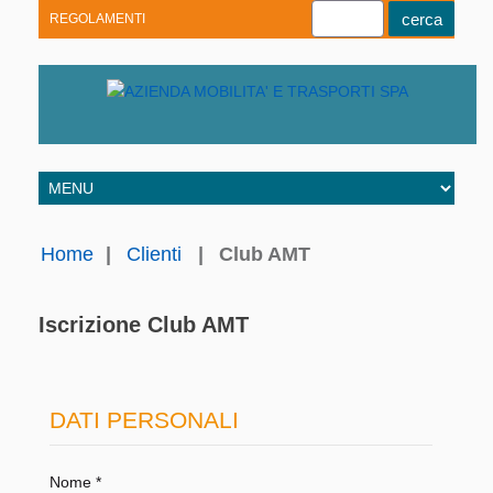
REGOLAMENTI
Youtube
Linkedin
Telegram
Facebook
Home
|
Clienti
|
Club AMT
Iscrizione Club AMT
DATI PERSONALI
Nome *