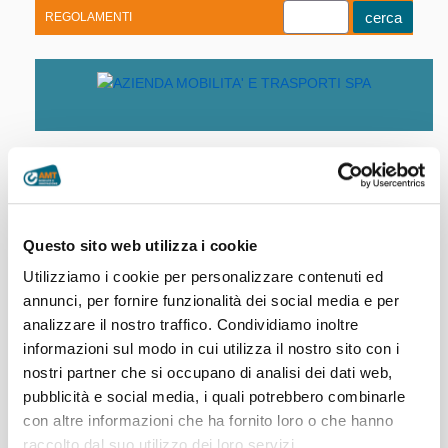
REGOLAMENTI
Youtube
Linkedin
Telegram
Facebook
Home
|
Biglietti e Abbonamenti
|
Carnet
Questo sito web utilizza i cookie
web MetDaily
Utilizziamo i cookie per personalizzare contenuti ed
annunci, per fornire funzionalità dei social media e per
Il carnet web
analizzare il nostro traffico. Condividiamo inoltre
MetDaily
€ 40,00 (€ 10,00 di sconto)
è composto da 5
informazioni sul modo in cui utilizza il nostro sito con i
biglietti digitali e ogni biglietto
vale
24 ore
su
tutta la
nostri partner che si occupano di analisi dei dati web,
rete AMT della Città Metropolitana di Genova
compreso
Volabus
, Ferrovia Genova Casella e linea 782 Santa
pubblicità e social media, i quali potrebbero combinarle
Margherita Ligure - Portofino.
con altre informazioni che ha fornito loro o che hanno
raccolto dal suo utilizzo dei loro servizi.