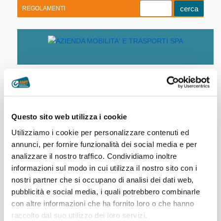
REGOLAMENTI
Youtube
Linkedin
Telegram
Facebook
Home
|
AMT istituzionale
|
Studi e
Questo sito web utilizza i cookie
progetti
Utilizziamo i cookie per personalizzare contenuti ed
annunci, per fornire funzionalità dei social media e per
Nell'aprile 2016 sono stati presentati i risultati dello studio
analizzare il nostro traffico. Condividiamo inoltre
"Per un nuovo sistema del trasporto pubblico in
informazioni sul modo in cui utilizza il nostro sito con i
Valbisagno", sviluppato da Comune di Genova e AMT.
nostri partner che si occupano di analisi dei dati web,
Per un nuovo sistema del trasporto pubblico in
pubblicità e social media, i quali potrebbero combinarle
Valbisagno
con altre informazioni che ha fornito loro o che hanno
raccolto dal suo utilizzo dei loro servizi.